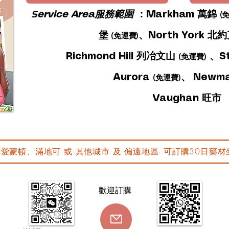
S
ervice Area服務範圍
：
Markham 萬錦
(
堡
、
North York 北
(免運費)
Richmond Hill 列冶文山
、Sto
(免運費)
Aurora
、
Newma
(免運費)
Vaughan 旺市
愛蒙頓、滿地可 或 其他城市 及 偏遠地區- 可訂購30日藥
歡迎訂購