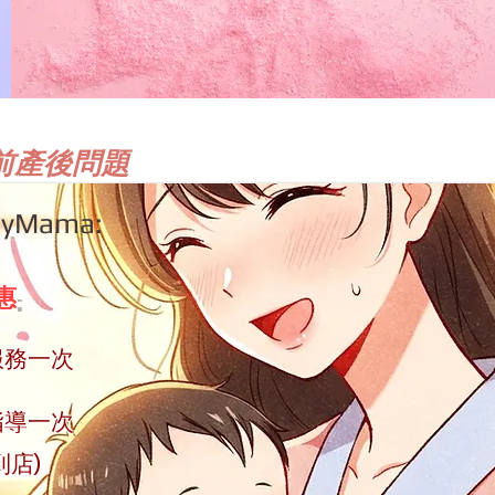
前產後問題
nyMama:
惠
:
服務一次
導一次​
店)