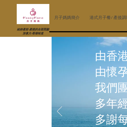
月子媽媽簡介
港式月子餐/ 產後
給妳產前·產後的全面照顧
​加拿大-香港味道
由香
由懷
我們團
多年
多謝