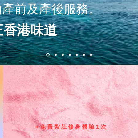
的產前及產後服務。
正​香港味道
+免費紮肚修身體驗1次