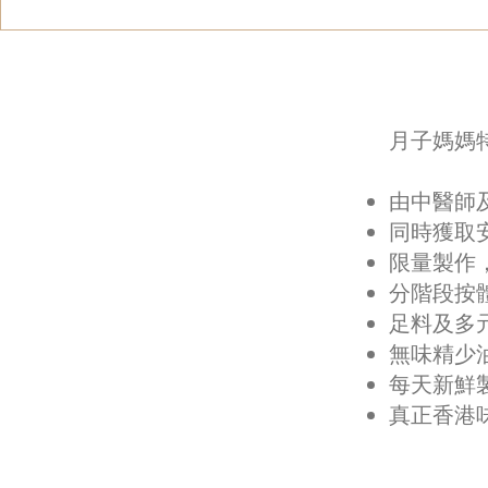
月子媽媽
由中醫師
同時獲取
限量製作
分階段按
足料及多
無味精少
每天新鮮
​真正香