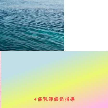
+催乳師餵奶指導