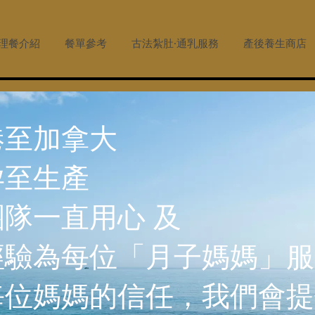
調理餐介紹
餐單參考
古法紮肚·通乳服務
產後養生商店
港至加拿大
孕至生產
隊一直用心 及
經驗為每位「月子媽媽」服
每位媽媽的信任，我們會提