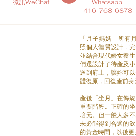
微訊WeChat
Whatsapp:
416-768-6878
「月子媽媽」所有月
照個人體質設計，完
並結合現代婦女養生
們還設計了待產及小
送到府上，讓妳可以
體復原，回復產前身
產後「坐月」在傳統
重要階段。正確的坐
培元。但一般人多不
未必能得到合適的飲
的黃金時間，以後更