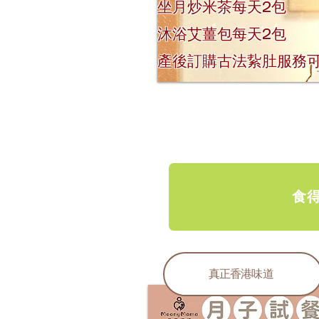
坐月炒米茶每天2包
​沐浴艾薑包每天2包
產後訂購古法紥肚服務可
食
真正香港味道