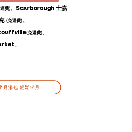
、Scarborough 士嘉
免運費)
約克
、
(免運費)
uffville​
(免運費)、
rket、
材坐月湯包 輕鬆坐月