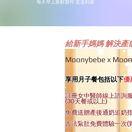
每天早上新鮮製作 直送到家
給新手媽媽 解決產
Moonybebe x Moo
享用月子餐包括以下
優
註冊女中醫師線上諮詢
(30天餐或以上)
免費送贈產後通奶追奶指
古法紥肚免費體驗一次(到