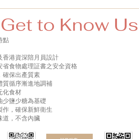
Get to Know Us
特點
及香港資深陪月員設計​
安省食物處理証書之安全資格
，確保出產質素
體質循序漸進地調補
元化食材
油少鹽少糖為基礎
製作，確保新鮮衛生
港味道，不含內臟