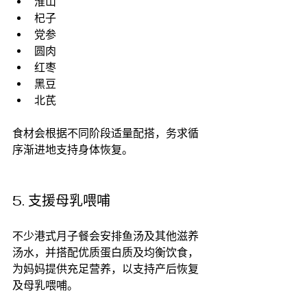
淮山
杞子
党参
圆肉
红枣
黑豆
北芪
食材会根据不同阶段适量配搭，务求循
序渐进地支持身体恢复。
5. 支援母乳喂哺
不少港式月子餐会安排鱼汤及其他滋养
汤水，并搭配优质蛋白质及均衡饮食，
为妈妈提供充足营养，以支持产后恢复
及母乳喂哺。