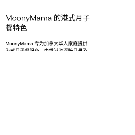
MoonyMama 的港式月子
餐特色
MoonyMama 专为加拿大华人家庭提供
港式月子餐服务，由香港资深陪月员及
专业团队共同设计餐单，按照产后不同
阶段安排每日餐点及滋补汤水。
我们坚持：
每日新鲜制作
采用优质天然食材
不添加味精
少油、少盐、少糖
提供多款港式养生汤水
支援顺产及剖腹产妈妈的不同需要