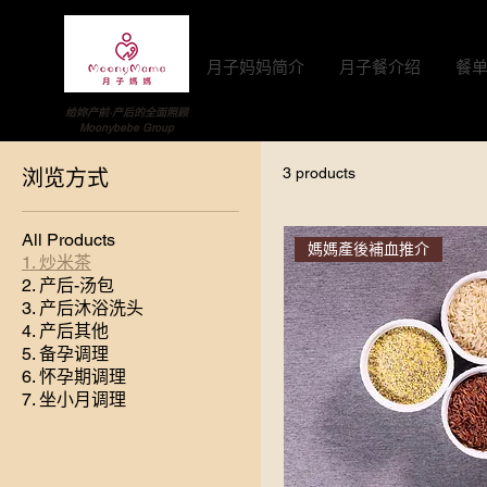
月子妈妈简介
月子餐介绍
餐
​给妳产前·产后的全面照顾
Moonybebe Group
浏览方式
3 products
All Products
媽媽產後補血推介
1. 炒米茶
2. 产后-汤包
3. 产后沐浴洗头
4. 产后其他
5. 备孕调理
6. 怀孕期调理
7. 坐小月调理