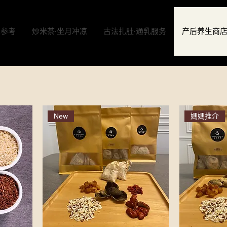
单参考
炒米茶·坐月冲凉
古法扎肚·通乳服务
产后养生商
New
媽媽推介