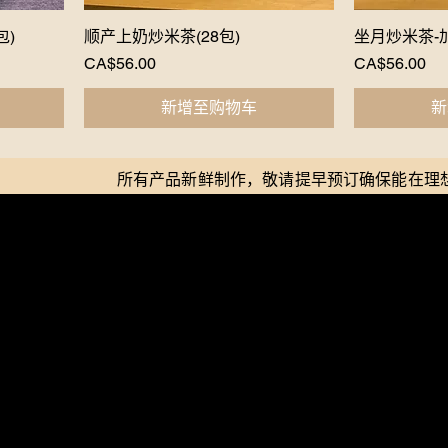
包)
顺产上奶炒米茶(28包)
Quick View
坐月炒米茶-加
Price
Price
CA$56.00
CA$56.00
新增至购物车
新
所有产品新鲜制作，敬请提早预订确保能在理